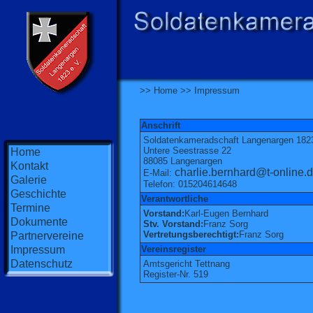
>>
Home
>>
Impressum
Anschrift
Soldatenkameradschaft Langenargen 1823
Untere Seestrasse 22
Home
88085 Langenargen
Kontakt
charlie.bernhard@t-online.
E-Mail:
Galerie
Telefon: 015204614648
Geschichte
Verantwortliche
Termine
Vorstand:
Karl-Eugen Bernhard
Dokumente
Stv. Vorstand:
Franz Sorg
Vertretungsberechtigt:
Franz Sorg
Partnervereine
Impressum
Vereinsregister
Datenschutz
Amtsgericht Tettnang
Register-Nr. 519